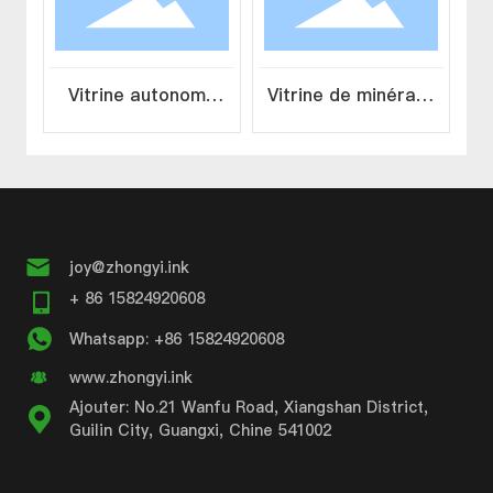
en gros -
minéraux de Source
Collection de
Factory - Salle
Vitrine autonome
Vitrine de minéraux
roches
d'exposition
sur piédestal -
pour musées -
présentoir
Collection de
d'exposition
curiosités
joy@zhongyi.ink
+ 86 15824920608
Whatsapp: +86 15824920608
www.zhongyi.ink
Ajouter: No.21 Wanfu Road, Xiangshan District,
Guilin City, Guangxi, Chine 541002