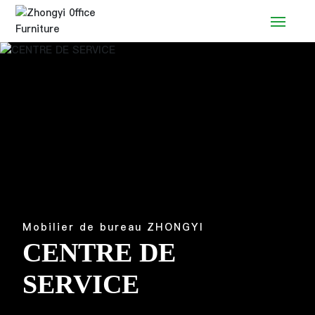
Accueil
Produits
Solution
Service
Nouvelles
Mobilier de bureau ZHONGYI
CENTRE DE
Marque
SERVICE
Contact