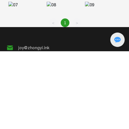
1
<
>
joy@zhongyi.ink
+ 86 15824920608
Whatsapp: +86 15824920608
www.zhongyi.ink
Ajouter: No.21 Wanfu Road, Xiangshan District,
Guilin City, Guangxi, Chine 541002
Droits d'auteur© Guilin City Zhongyi Office Furniture
Co., Ltd